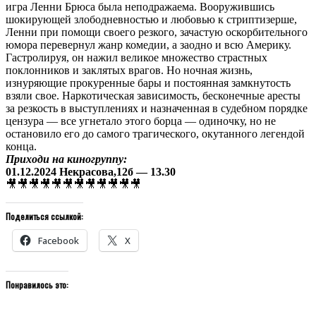
игра Ленни Брюса была неподражаема. Вооружившись
шокирующей злободневностью и любовью к стриптизерше,
Ленни при помощи своего резкого, зачастую оскорбительного
юмора перевернул жанр комедии, а заодно и всю Америку.
Гастролируя, он нажил великое множество страстных
поклонников и заклятых врагов. Но ночная жизнь,
изнуряющие прокуренные бары и постоянная замкнутость
взяли свое. Наркотическая зависимость, бесконечные аресты
за резкость в выступлениях и назначенная в судебном порядке
цензура — все угнетало этого борца — одиночку, но не
остановило его до самого трагического, окутанного легендой
конца.
Приходи на киногруппу:
01.12.2024 Некрасова,12б — 13.30
🎥🎥🎥🎥🎥🎥🎥🎥🎥🎥🎥🎥
Поделиться ссылкой:
Facebook
X
Понравилось это: