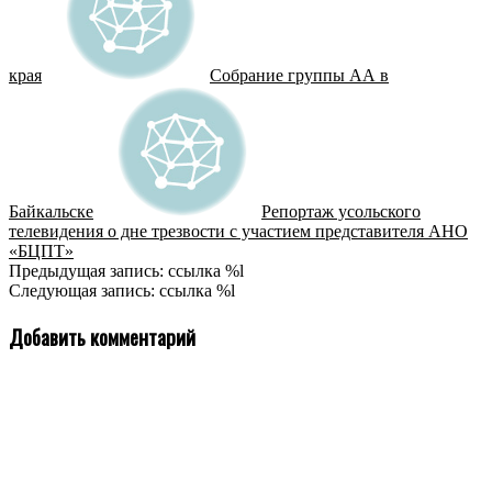
края
Собрание группы АА в
Байкальске
Репортаж усольского
телевидения о дне трезвости с участием представителя АНО
«БЦПТ»
2021-
Предыдущая запись: ссылка %l
11-
Следующая запись: ссылка %l
14
Добавить комментарий