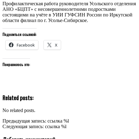
Профилактическая работа руководителя Усольского отделения
АНО «БЦПТ» с несовершеннолетними подростками
состоящими на учёте в УИИ ГУФСИН России по Иркутской
области филиал по г. Усолье-Сибирское.
Поделиться ссылкой:
Facebook
X
Понравилось это:
Related posts:
No related posts.
2021-
Предыдущая запись: ссылка %l
08-
Следующая запись: ссылка %l
27