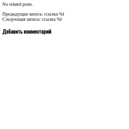
No related posts.
2021-
Предыдущая запись: ссылка %l
04-
Следующая запись: ссылка %l
18
Добавить комментарий