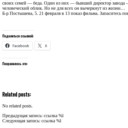
своих семей — беда. Один из них — бывший директор завода 
человеческий облик. Но не для всех он вычеркнут из жизни…
Б-р Постышева, 5. 21 февраля в 13 показ фильма. Запаситесь п
Поделиться ссылкой:
Facebook
X
Понравилось это:
Related posts:
No related posts.
2021-
Предыдущая запись: ссылка %l
02-
Следующая запись: ссылка %l
24