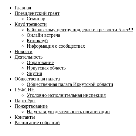
навигационное
Главная
меню
Президентский грант
Семинар
Клуб трезвости
Байкальскому центру поддержки трезвости 5 лет!!!
Онлайн встреча
Киноклуб
Информация о сообществах
Новости
Деятельность
Образование
Иркутская область
Якутия
Общественная палата
Общественная палата Иркутской области
ГУФСИН
Уголовно-исполнительная инспекция
Партнёры
Пожертвование
На уставную деятельность организации
Контакты
Расписание собраний