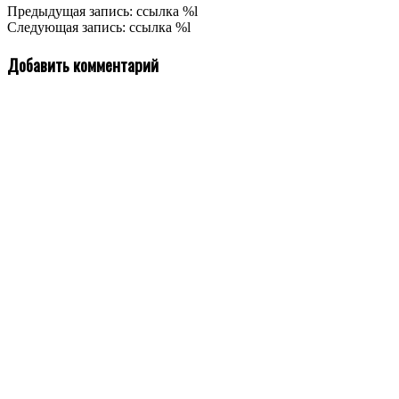
2020-
Предыдущая запись: ссылка %l
12-
Следующая запись: ссылка %l
22
Добавить комментарий