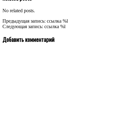
No related posts.
2020-
Предыдущая запись: ссылка %l
12-
Следующая запись: ссылка %l
22
Добавить комментарий