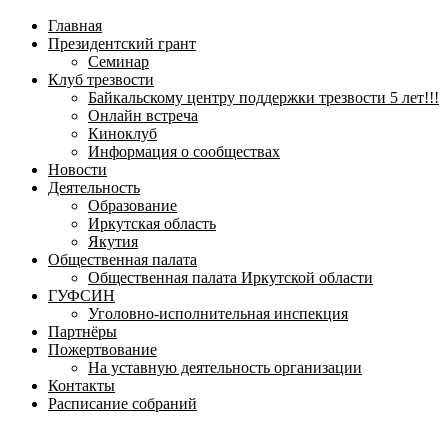
навигационное
Главная
меню
Президентский грант
Семинар
Клуб трезвости
Байкальскому центру поддержки трезвости 5 лет!!!
Онлайн встреча
Киноклуб
Информация о сообществах
Новости
Деятельность
Образование
Иркутская область
Якутия
Общественная палата
Общественная палата Иркутской области
ГУФСИН
Уголовно-исполнительная инспекция
Партнёры
Пожертвование
На уставную деятельность организации
Контакты
Расписание собраний