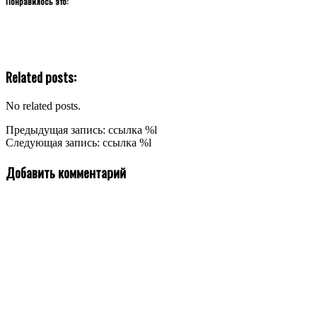
Понравилось это:
Related posts:
No related posts.
2020-
Предыдущая запись: ссылка %l
12-
Следующая запись: ссылка %l
22
Добавить комментарий