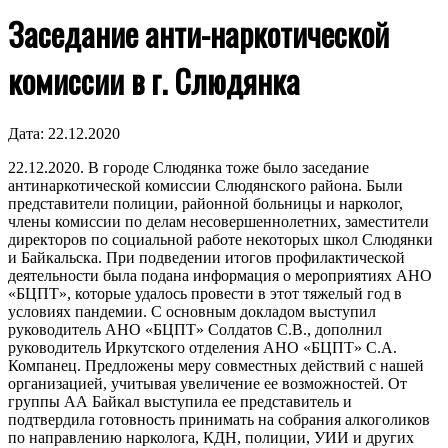
Заседание анти-наркотической
комиссии в г. Слюдянка
Дата:
22.12.2020
22.12.2020. В городе Слюдянка тоже было заседание
антинаркотической комиссии Слюдянского района. Были
представители полиции, районной больницы и нарколог,
члены комиссии по делам несовершеннолетних, заместители
директоров по социальной работе некоторых школ Слюдянки
и Байкальска. При подведении итогов профилактической
деятельности была подана информация о мероприятиях АНО
«БЦПТ», которые удалось провести в этот тяжелый год в
условиях пандемии. С основным докладом выступил
руководитель АНО «БЦПТ» Солдатов С.В., дополнил
руководитель Иркутского отделения АНО «БЦПТ» С.А.
Компанец. Предложены меру совместных действий с нашей
организацией, учитывая увеличение ее возможностей. От
группы АА Байкал выступила ее представитель и
подтвердила готовность принимать на собрания алкоголиков
по направлению нарколога, КДН, полиции, УИИ и других