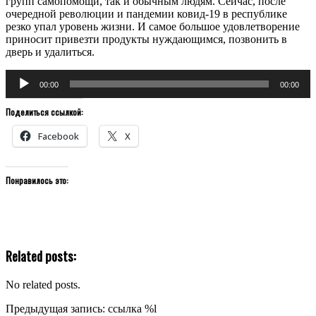
групп самопомощи, так и обычным людям. Сейчас, после
очередной революции и пандемии ковид-19 в республике
резко упал уровень жизни. И самое большое удовлетворение
приносит привезти продукты нуждающимся, позвонить в
дверь и удалиться.
Аудиоплеер
00:00
00:00
Поделиться ссылкой:
Facebook
X
Понравилось это:
Related posts:
No related posts.
2020-
Предыдущая запись: ссылка %l