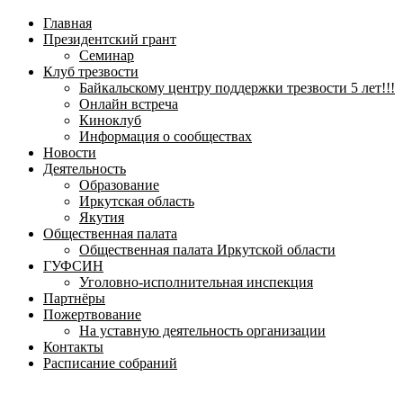
навигационное
Главная
меню
Президентский грант
Семинар
Клуб трезвости
Байкальскому центру поддержки трезвости 5 лет!!!
Онлайн встреча
Киноклуб
Информация о сообществах
Новости
Деятельность
Образование
Иркутская область
Якутия
Общественная палата
Общественная палата Иркутской области
ГУФСИН
Уголовно-исполнительная инспекция
Партнёры
Пожертвование
На уставную деятельность организации
Контакты
Расписание собраний