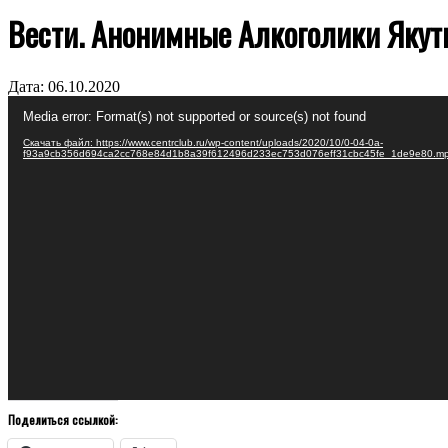
Вести. Анонимные Алкоголики Якут
Дата:
06.10.2020
Видеоплеер
Media error: Format(s) not supported or source(s) not found
Скачать файл: https://www.centrclub.ru/wp-content/uploads/2020/10/0-04-0a-
f93a9cb356d694ca2cc768e84d1b8a39f612496d233ec753d076eff31cbc45fe_1de9e80.m
Поделиться ссылкой: