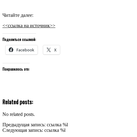
Читайте далее:
<<ссылка на источник>>
Поделиться ссылкой:
Facebook
X
Понравилось это:
Related posts:
No related posts.
2020-
Предыдущая запись: ссылка %l
10-
Следующая запись: ссылка %l
03