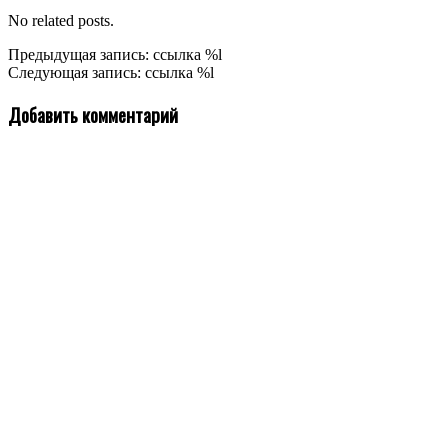
No related posts.
2020-
Предыдущая запись: ссылка %l
08-
Следующая запись: ссылка %l
29
Добавить комментарий