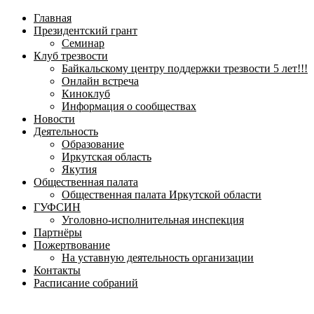
навигационное
Главная
меню
Президентский грант
Семинар
Клуб трезвости
Байкальскому центру поддержки трезвости 5 лет!!!
Онлайн встреча
Киноклуб
Информация о сообществах
Новости
Деятельность
Образование
Иркутская область
Якутия
Общественная палата
Общественная палата Иркутской области
ГУФСИН
Уголовно-исполнительная инспекция
Партнёры
Пожертвование
На уставную деятельность организации
Контакты
Расписание собраний