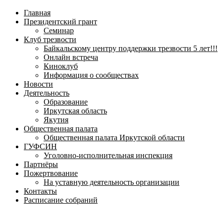
навигационное
Главная
меню
Президентский грант
Семинар
Клуб трезвости
Байкальскому центру поддержки трезвости 5 лет!!!
Онлайн встреча
Киноклуб
Информация о сообществах
Новости
Деятельность
Образование
Иркутская область
Якутия
Общественная палата
Общественная палата Иркутской области
ГУФСИН
Уголовно-исполнительная инспекция
Партнёры
Пожертвование
На уставную деятельность организации
Контакты
Расписание собраний