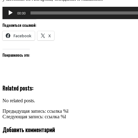
Аудиоплеер
00:00
Поделиться ссылкой:
Facebook
X
Понравилось это:
Related posts:
No related posts.
2020-
Предыдущая запись: ссылка %l
07-
Следующая запись: ссылка %l
04
Добавить комментарий