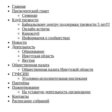
навигационное
Главная
меню
Президентский грант
Семинар
Клуб трезвости
Байкальскому центру поддержки трезвости 5 лет!!!
Онлайн встреча
Киноклуб
Информация о сообществах
Новости
Деятельность
Образование
Иркутская область
Якутия
Общественная палата
Общественная палата Иркутской области
ГУФСИН
Уголовно-исполнительная инспекция
Партнёры
Пожертвование
На уставную деятельность организации
Контакты
Расписание собраний