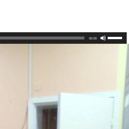
Использу
00:00
клавиши
вверх/
вниз,
чтобы
увеличить
или
уменьшит
громкость