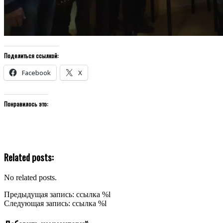
Поделиться ссылкой:
Facebook
X
Понравилось это:
Related posts:
No related posts.
2019-
Предыдущая запись: ссылка %l
12-
Следующая запись: ссылка %l
22