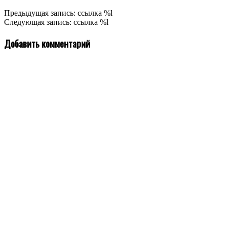
2019-
Предыдущая запись: ссылка %l
07-
Следующая запись: ссылка %l
06
Добавить комментарий