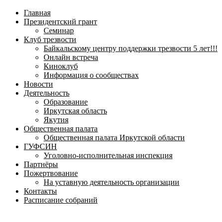
навигационное
Главная
меню
Президентский грант
Семинар
Клуб трезвости
Байкальскому центру поддержки трезвости 5 лет!!!
Онлайн встреча
Киноклуб
Информация о сообществах
Новости
Деятельность
Образование
Иркутская область
Якутия
Общественная палата
Общественная палата Иркутской области
ГУФСИН
Уголовно-исполнительная инспекция
Партнёры
Пожертвование
На уставную деятельность организации
Контакты
Расписание собраний