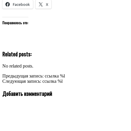
Facebook
X
Понравилось это:
Related posts:
No related posts.
2019-
Предыдущая запись: ссылка %l
06-
Следующая запись: ссылка %l
12
Добавить комментарий