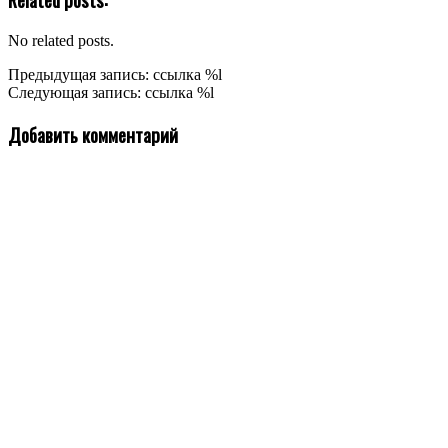
No related posts.
2019-
Предыдущая запись: ссылка %l
06-
Следующая запись: ссылка %l
12
Добавить комментарий