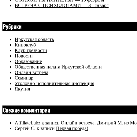
ВСТРЕЧА С ПСИХОЛОГАМИ — 31 января
Рубрики
Иркутская область
Киноклуб
Клуб трезвости
Новости
Образование
Общественная палата Иркутской области
Онлайн встреча
Семинар
Уголовно-исполнительная инспекция
Якутия
Свежие комментарии
AffiliateLabz
к записи
Онлайн встреча. Дмитрий М. из Мо
Сергей С.
к записи
Первая победа!