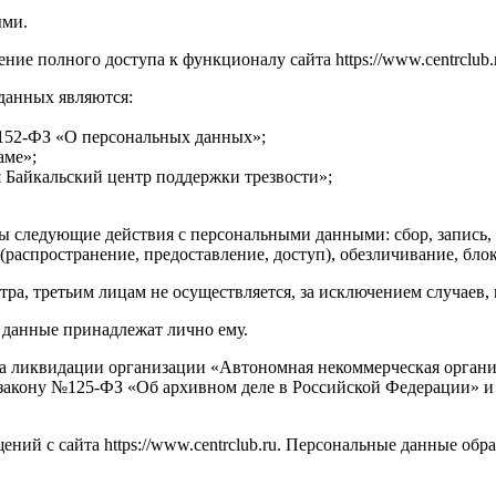
ыми.
ие полного доступа к функционалу сайта https://www.centrclub.
 данных являются:
а №152-ФЗ «О персональных данных»;
аме»;
 Байкальский центр поддержки трезвости»;
ы следующие действия с персональными данными: сбор, запись, 
 (распространение, предоставление, доступ), обезличивание, бл
тра, третьим лицам не осуществляется, за исключением случаев
е данные принадлежат лично ему.
та ликвидации организации «Автономная некоммерческая органи
закону №125-ФЗ «Об архивном деле в Российской Федерации» и
ний с сайта https://www.centrclub.ru. Персональные данные обр