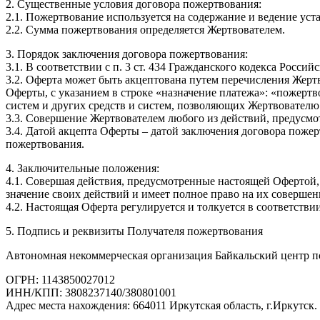
2. Существенные условия договора пожертвования:
2.1. Пожертвование используется на содержание и ведение уст
2.2. Сумма пожертвования определяется Жертвователем.
3. Порядок заключения договора пожертвования:
3.1. В соответствии с п. 3 ст. 434 Гражданского кодекса Рос
3.2. Оферта может быть акцептована путем перечисления Жерт
Оферты, с указанием в строке «назначение платежа»: «пожертв
систем и других средств и систем, позволяющих Жертвовател
3.3. Совершение Жертвователем любого из действий, предусмот
3.4. Датой акцепта Оферты – датой заключения договора пожер
пожертвования.
4. Заключительные положения:
4.1. Совершая действия, предусмотренные настоящей Офертой,
значение своих действий и имеет полное право на их соверше
4.2. Настоящая Оферта регулируется и толкуется в соответств
5. Подпись и реквизиты Получателя пожертвования
Автономная некоммерческая организация Байкальский центр п
ОГРН: 1143850027012
ИНН/КПП: 3808237140/380801001
Адрес места нахождения: 664011 Иркутская область, г.Иркутск. 