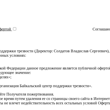
фертой
Соглашаюс
ддержки трезвости (Директор: Солдатов Владислав Сергеевич),
нных условиях:
ийской Федерации данное предложение является публичной офертой
едующее значение:
целях»;
рганизация Байкальский центр поддержки трезвости».
айте Получателя пожертвования.
е время путем удаления ее со страницы своего сайта в Интернет
ты не влечет недействительность всех остальных условий Оферт