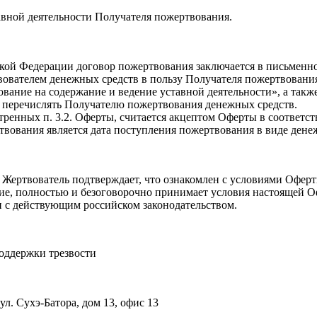
авной деятельности Получателя пожертвования.
сийской Федерации договор пожертвования заключается в письме
вователем денежных средств в пользу Получателя пожертвовани
ование на содержание и ведение уставной деятельности», а так
ю перечислять Получателю пожертвования денежных средств.
ренных п. 3.2. Оферты, считается акцептом Оферты в соответств
твования является дата поступления пожертвования в виде дене
 Жертвователь подтверждает, что ознакомлен с условиями Оферт
ние, полностью и безоговорочно принимает условия настоящей О
ии с действующим российском законодательством.
оддержки трезвости
ул. Сухэ-Батора, дом 13, офис 13