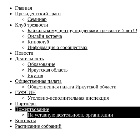
навигационное
Главная
меню
Президентский грант
Семинар
Клуб трезвости
Байкальскому центру поддержки трезвости 5 лет!!!
Онлайн встреча
Киноклуб
Информация о сообществах
Новости
Деятельность
Образование
Иркутская область
Якутия
Общественная палата
Общественная палата Иркутской области
ГУФСИН
Уголовно-исполнительная инспекция
Партнёры
Пожертвование
На уставную деятельность организации
Контакты
Расписание собраний