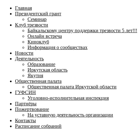
навигационное
Главная
меню
Президентский грант
Семинар
Клуб трезвости
Байкальскому центру поддержки трезвости 5 лет!!!
Онлайн встреча
Киноклуб
Информация о сообществах
Новости
Деятельность
Образование
Иркутская область
Якутия
Общественная палата
Общественная палата Иркутской области
ГУФСИН
Уголовно-исполнительная инспекция
Партнёры
Пожертвование
На уставную деятельность организации
Контакты
Расписание собраний