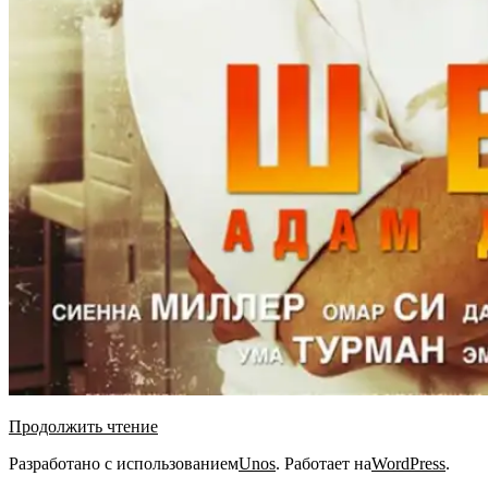
Продолжить чтение
2025-
Разработано с использованием
Unos
. Работает на
WordPress
.
08-