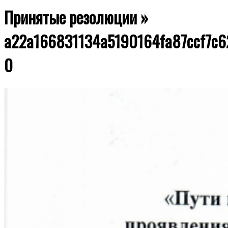
Принятые резолюции »
a22a166831134a5190164fa87ccf7c
0