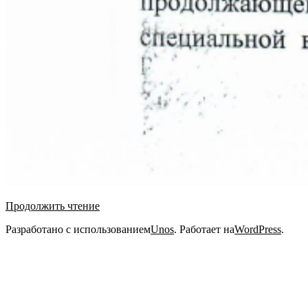
Продолжить чтение
2022-
Разработано с использованием
Unos
. Работает на
WordPress
.
06-
17