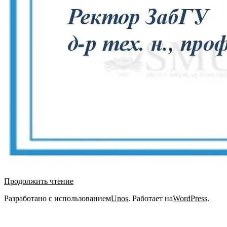
Продолжить чтение
2021-
Разработано с использованием
Unos
. Работает на
WordPress
.
12-
12