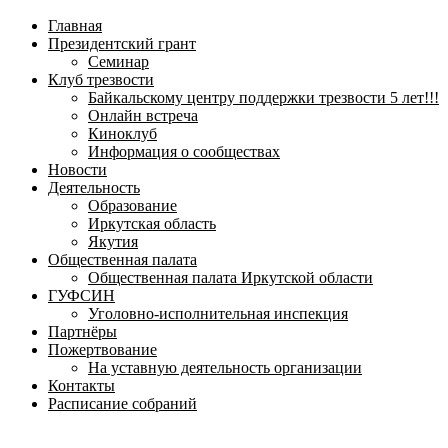
навигационное
Главная
меню
Президентский грант
Семинар
Клуб трезвости
Байкальскому центру поддержки трезвости 5 лет!!!
Онлайн встреча
Киноклуб
Информация о сообществах
Новости
Деятельность
Образование
Иркутская область
Якутия
Общественная палата
Общественная палата Иркутской области
ГУФСИН
Уголовно-исполнительная инспекция
Партнёры
Пожертвование
На уставную деятельность организации
Контакты
Расписание собраний