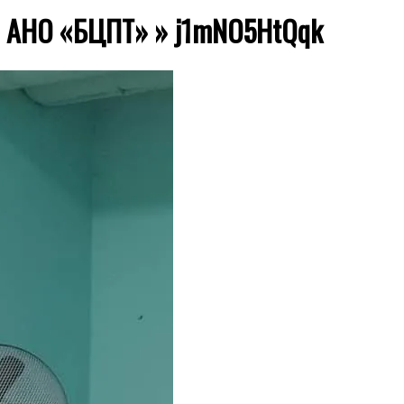
ии АНО «БЦПТ» »
j1mNO5HtQqk