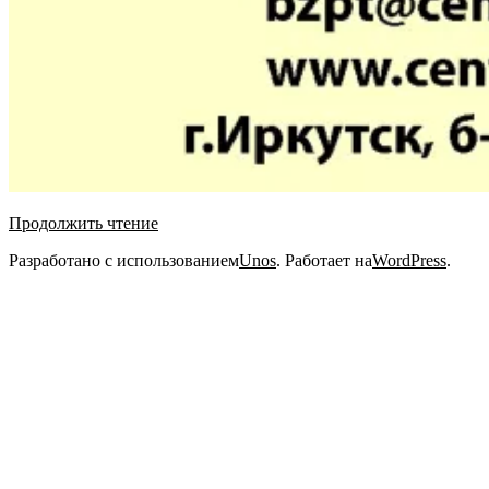
Продолжить чтение
2021-
Разработано с использованием
Unos
. Работает на
WordPress
.
11-
03