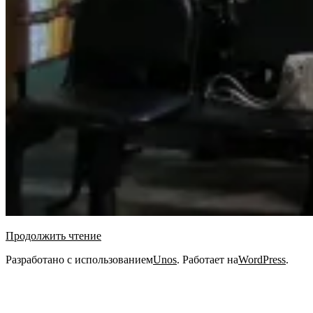
Продолжить чтение
2021-
Разработано с использованием
Unos
. Работает на
WordPress
.
10-
02