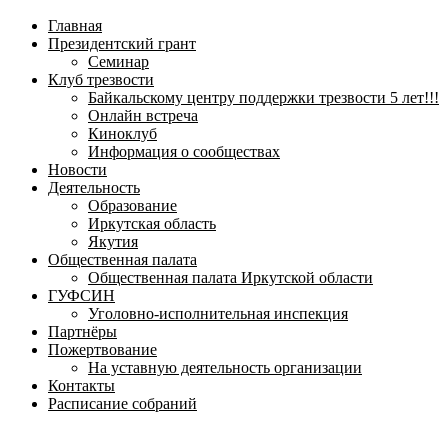
навигационное
Главная
меню
Президентский грант
Семинар
Клуб трезвости
Байкальскому центру поддержки трезвости 5 лет!!!
Онлайн встреча
Киноклуб
Информация о сообществах
Новости
Деятельность
Образование
Иркутская область
Якутия
Общественная палата
Общественная палата Иркутской области
ГУФСИН
Уголовно-исполнительная инспекция
Партнёры
Пожертвование
На уставную деятельность организации
Контакты
Расписание собраний