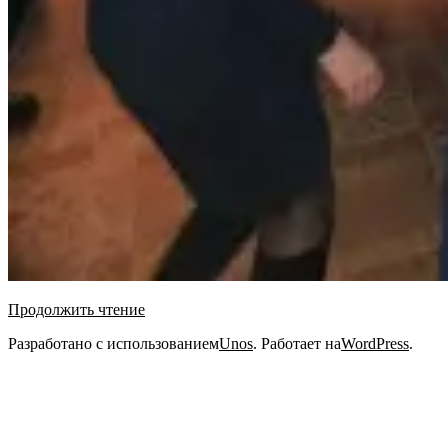
Продолжить чтение
2021-
Разработано с использованием
Unos
. Работает на
WordPress
.
03-
02