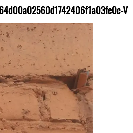
f64d00a02560d1742406f1a03fe0c-V