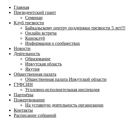
навигационное
Главная
меню
Президентский грант
Семинар
Клуб трезвости
Байкальскому центру поддержки трезвости 5 лет!!!
Онлайн встреча
Киноклуб
Информация о сообществах
Новости
Деятельность
Образование
Иркутская область
Якутия
Общественная палата
Общественная палата Иркутской области
ГУФСИН
Уголовно-исполнительная инспекция
Партнёры
Пожертвование
На уставную деятельность организации
Контакты
Расписание собраний