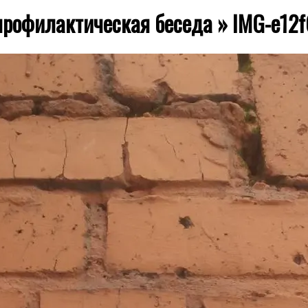
 профилактическая беседа »
IMG-e12