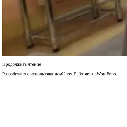
Продолжить чтение
2020-
Разработано с использованием
Unos
. Работает на
WordPress
.
11-
24