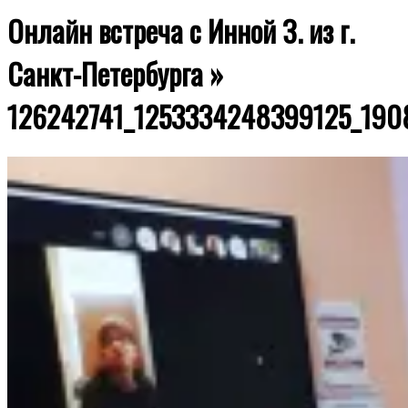
Онлайн встреча с Инной З. из г.
Санкт-Петербурга »
126242741_1253334248399125_190