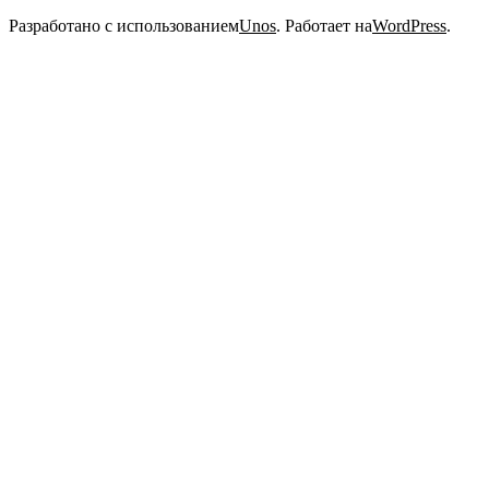
2020-
Разработано с использованием
Unos
. Работает на
WordPress
.
11-
15