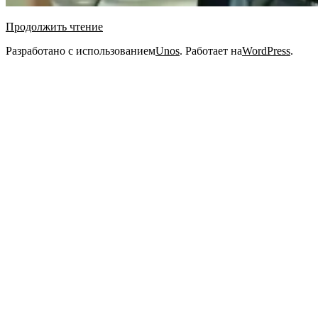
Продолжить чтение
2020-
Разработано с использованием
Unos
. Работает на
WordPress
.
10-
10