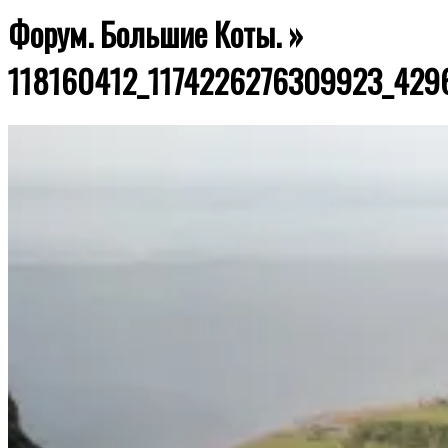
Форум. Большие Коты. »
118160412_1174226276309923_429