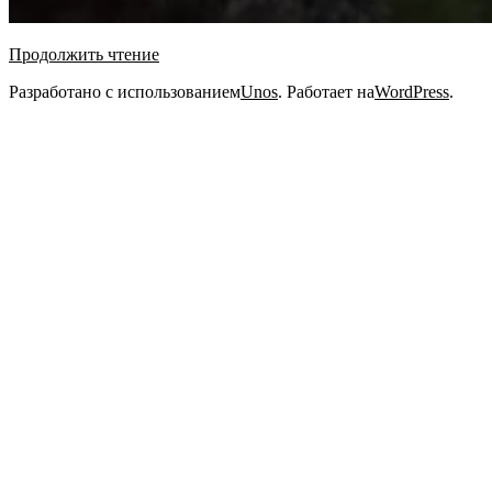
Продолжить чтение
2020-
Разработано с использованием
Unos
. Работает на
WordPress
.
08-
23