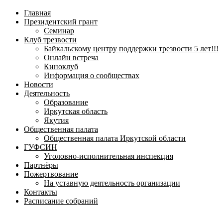
навигационное
Главная
меню
Президентский грант
Семинар
Клуб трезвости
Байкальскому центру поддержки трезвости 5 лет!!!
Онлайн встреча
Киноклуб
Информация о сообществах
Новости
Деятельность
Образование
Иркутская область
Якутия
Общественная палата
Общественная палата Иркутской области
ГУФСИН
Уголовно-исполнительная инспекция
Партнёры
Пожертвование
На уставную деятельность организации
Контакты
Расписание собраний