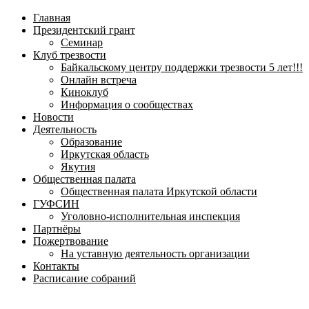
навигационное
Главная
меню
Президентский грант
Семинар
Клуб трезвости
Байкальскому центру поддержки трезвости 5 лет!!!
Онлайн встреча
Киноклуб
Информация о сообществах
Новости
Деятельность
Образование
Иркутская область
Якутия
Общественная палата
Общественная палата Иркутской области
ГУФСИН
Уголовно-исполнительная инспекция
Партнёры
Пожертвование
На уставную деятельность организации
Контакты
Расписание собраний