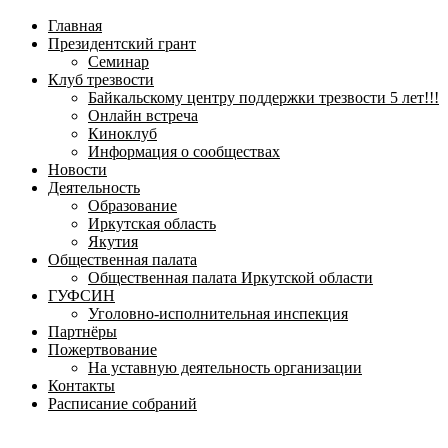
навигационное
Главная
меню
Президентский грант
Семинар
Клуб трезвости
Байкальскому центру поддержки трезвости 5 лет!!!
Онлайн встреча
Киноклуб
Информация о сообществах
Новости
Деятельность
Образование
Иркутская область
Якутия
Общественная палата
Общественная палата Иркутской области
ГУФСИН
Уголовно-исполнительная инспекция
Партнёры
Пожертвование
На уставную деятельность организации
Контакты
Расписание собраний