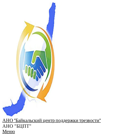
Перейти
к
содержимому
АНО "Байкальский центр поддержки трезвости"
АНО "БЦПТ"
Главное
Меню